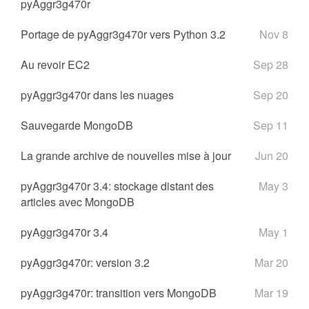
pyAggr3g470r
Portage de pyAggr3g470r vers Python 3.2
Nov 8
Au revoir EC2
Sep 28
pyAggr3g470r dans les nuages
Sep 20
Sauvegarde MongoDB
Sep 11
La grande archive de nouvelles mise à jour
Jun 20
pyAggr3g470r 3.4: stockage distant des
May 3
articles avec MongoDB
pyAggr3g470r 3.4
May 1
pyAggr3g470r: version 3.2
Mar 20
pyAggr3g470r: transition vers MongoDB
Mar 19