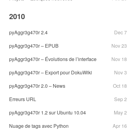
2010
pyAggr3g470r 2.4
Dec 7
pyAggr3g470r – EPUB
Nov 23
pyAggr3g470r – Évolutions de l’interface
Nov 18
pyAggr3g470r – Export pour DokuWiki
Nov 3
pyAggr3g470r 2.0 – News
Oct 18
Erreurs URL
Sep 2
pyAggr3g470r 1.2 sur Ubuntu 10.04
May 2
Nuage de tags avec Python
Apr 16