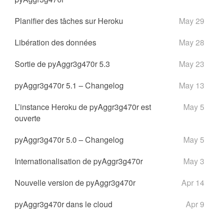
Planifier des tâches sur Heroku
May 29
Libération des données
May 28
Sortie de pyAggr3g470r 5.3
May 23
pyAggr3g470r 5.1 – Changelog
May 13
L’instance Heroku de pyAggr3g470r est
May 5
ouverte
pyAggr3g470r 5.0 – Changelog
May 5
Internationalisation de pyAggr3g470r
May 3
Nouvelle version de pyAggr3g470r
Apr 14
pyAggr3g470r dans le cloud
Apr 9