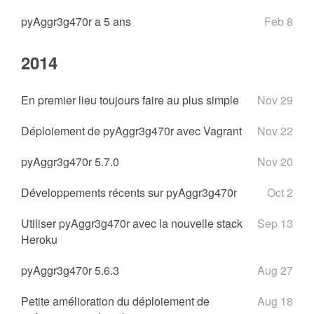
pyAggr3g470r a 5 ans
Feb 8
2014
En premier lieu toujours faire au plus simple
Nov 29
Déploiement de pyAggr3g470r avec Vagrant
Nov 22
pyAggr3g470r 5.7.0
Nov 20
Développements récents sur pyAggr3g470r
Oct 2
Utiliser pyAggr3g470r avec la nouvelle stack
Sep 13
Heroku
pyAggr3g470r 5.6.3
Aug 27
Petite amélioration du déploiement de
Aug 18