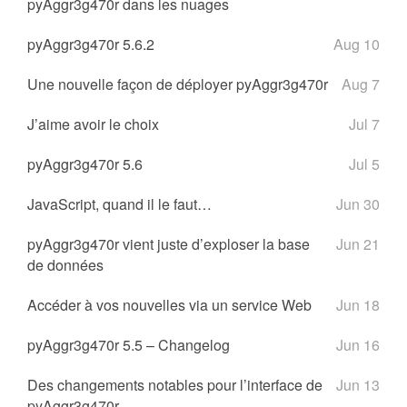
pyAggr3g470r dans les nuages
pyAggr3g470r 5.6.2
Aug 10
Une nouvelle façon de déployer pyAggr3g470r
Aug 7
J’aime avoir le choix
Jul 7
pyAggr3g470r 5.6
Jul 5
JavaScript, quand il le faut…
Jun 30
pyAggr3g470r vient juste d’exploser la base
Jun 21
de données
Accéder à vos nouvelles via un service Web
Jun 18
pyAggr3g470r 5.5 – Changelog
Jun 16
Des changements notables pour l’interface de
Jun 13
pyAggr3g470r