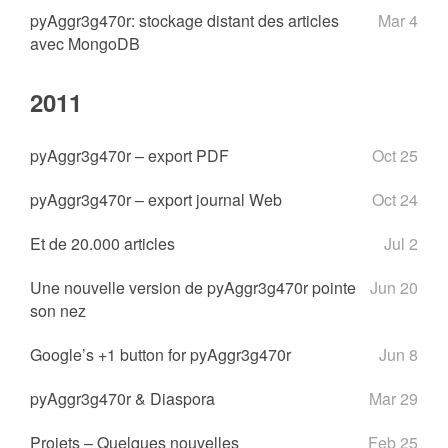
pyAggr3g470r: stockage distant des articles
Mar 4
avec MongoDB
2011
pyAggr3g470r – export PDF
Oct 25
pyAggr3g470r – export journal Web
Oct 24
Et de 20.000 articles
Jul 2
Une nouvelle version de pyAggr3g470r pointe
Jun 20
son nez
Google’s +1 button for pyAggr3g470r
Jun 8
pyAggr3g470r & Diaspora
Mar 29
Projets – Quelques nouvelles
Feb 25