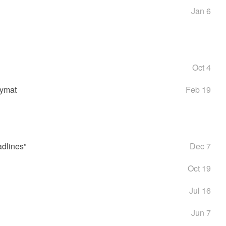
Jan 6
Oct 4
nymat
Feb 19
adlines”
Dec 7
Oct 19
Jul 16
Jun 7