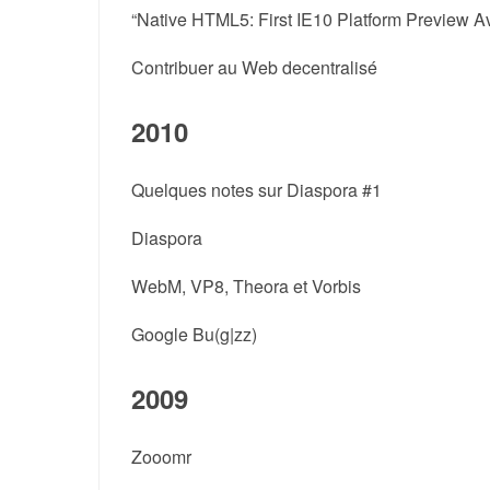
“Native HTML5: First IE10 Platform Preview Av
Contribuer au Web decentralisé
2010
Quelques notes sur Diaspora #1
Diaspora
WebM, VP8, Theora et Vorbis
Google Bu(g|zz)
2009
Zooomr