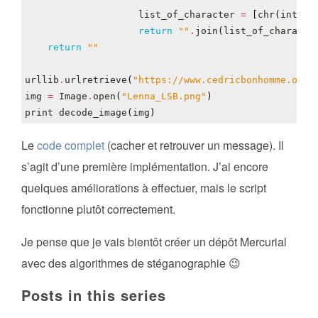
list_of_character
=
[
chr
(
int
(
el
return
""
.
join
(
list_of_characte
return
""
urllib
.
urlretrieve
(
"https://www.cedricbonhomme.org/
img
=
Image
.
open
(
"Lenna_LSB.png"
)
print
decode_image
(
img
)
Le
code complet
(cacher et retrouver un message). Il
s’agit d’une première implémentation. J’ai encore
quelques améliorations à effectuer, mais le script
fonctionne plutôt correctement.
Je pense que je vais bientôt créer un dépôt Mercurial
avec des algorithmes de stéganographie 😉
Posts in this series