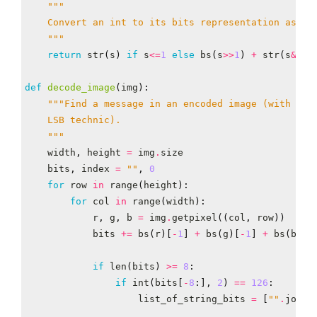
    """
return
str
(
s
)
if
s
<=
1
else
bs
(
s
>>
1
)
+
str
(
s
&
1
)
def
decode_image
(
img
):
    """
width
,
height
=
img
.
size
bits
,
index
=
""
,
0
for
row
in
range
(
height
):
for
col
in
range
(
width
):
r
,
g
,
b
=
img
.
getpixel
((
col
,
row
))
bits
+=
bs
(
r
)[
-
1
]
+
bs
(
g
)[
-
1
]
+
bs
(
b
)[
-
if
len
(
bits
)
>=
8
:
if
int
(
bits
[
-
8
:],
2
)
==
126
:
list_of_string_bits
=
[
""
.
join
(