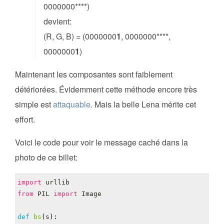
0000000****)
devient:
(R, G, B) = (0000000
1
, 0000000****,
0000000
1
)
Maintenant les composantes sont faiblement
détériorées. Évidemment cette méthode encore très
simple est
attaquable
. Mais la belle Lena mérite cet
effort.
Voici le code pour voir le message caché dans la
photo de ce billet:
import
urllib
from
PIL
import
Image
def
bs
(
s
):