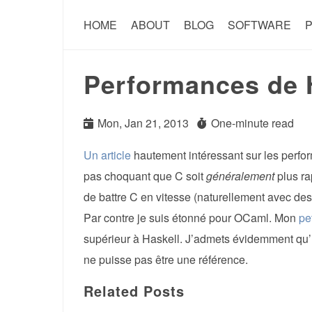
HOME
ABOUT
BLOG
SOFTWARE
P
Performances de H
Mon, Jan 21, 2013
One-minute read
Un article
hautement intéressant sur les perfor
pas choquant que C soit
généralement
plus rap
de battre C en vitesse (naturellement avec d
Par contre je suis étonné pour OCaml. Mon
pet
supérieur à Haskell. J’admets évidemment qu’
ne puisse pas être une référence.
Related Posts