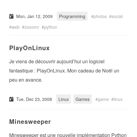
Mon, Jan 12, 2009
Programming
photos
social
web
zooomr
python
PlayOnLinux
Je viens de découvrir aujourd’hui un logiciel
fantastique : PlayOnLinux. Mon cadeau de Noël un
peu en avance.
Tue, Dec 23, 2008
Linux
Games
game
linux
Minesweeper
Minesweeper est une nouvelle implémentation Python