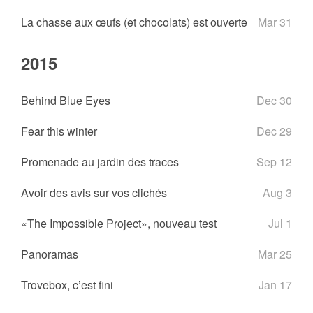
La chasse aux œufs (et chocolats) est ouverte
Mar 31
2015
Behind Blue Eyes
Dec 30
Fear this winter
Dec 29
Promenade au jardin des traces
Sep 12
Avoir des avis sur vos clichés
Aug 3
«The Impossible Project», nouveau test
Jul 1
Panoramas
Mar 25
Trovebox, c’est fini
Jan 17